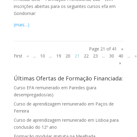
inscrições abertas para os seguintes cursos efa em
Gondomar:
(mais…)
Page 21 of 41
«
First
«
...
10
...
19
20
21
22
23
...
30
40
...
»
»
Últimas Ofertas de Formação Financiada:
Curso EFA remunerado em Paredes (para
desempregados/as)
Curso de aprendizagem remunerado em Paços de
Ferreira
Curso de aprendizagem remunerado em Lisboa para
conclusão do 12º ano
Formação modular gratuita na Mealhada