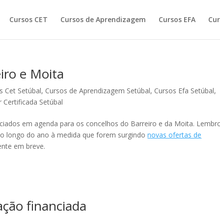
Cursos CET
Cursos de Aprendizagem
Cursos EFA
Cur
iro e Moita
s Cet Setúbal
,
Cursos de Aprendizagem Setúbal
,
Cursos Efa Setúbal
,
Certificada Setúbal
ciados em agenda para os concelhos do Barreiro e da Moita. Lembr
a ao longo do ano à medida que forem surgindo
novas ofertas de
ente em breve.
ação financiada