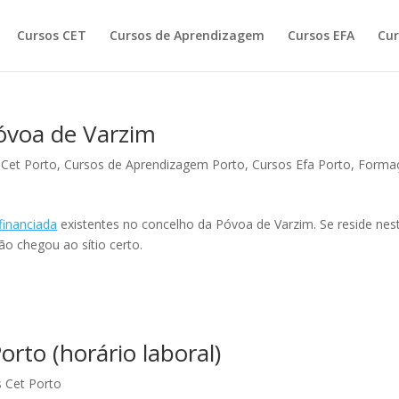
Cursos CET
Cursos de Aprendizagem
Cursos EFA
Cur
óvoa de Varzim
 Cet Porto
,
Cursos de Aprendizagem Porto
,
Cursos Efa Porto
,
Forma
financiada
existentes no concelho da Póvoa de Varzim. Se reside nes
ão chegou ao sítio certo.
rto (horário laboral)
 Cet Porto