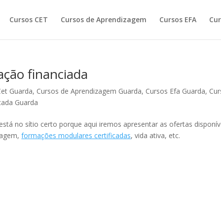
Cursos CET
Cursos de Aprendizagem
Cursos EFA
Cur
ação financiada
Cet Guarda
,
Cursos de Aprendizagem Guarda
,
Cursos Efa Guarda
,
Cur
cada Guarda
tá no sítio certo porque aqui iremos apresentar as ofertas disponív
izagem,
formações modulares certificadas
, vida ativa, etc.