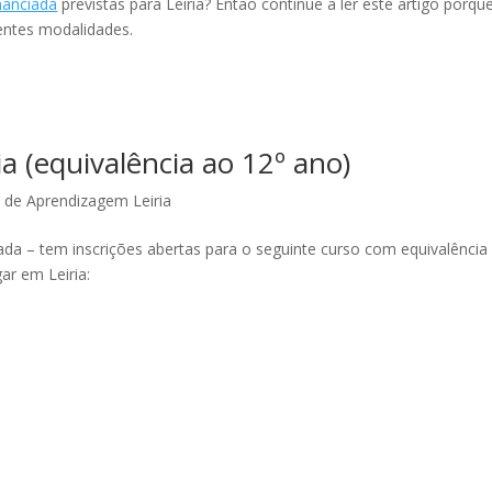
nanciada
previstas para Leiria? Então continue a ler este artigo porque
entes modalidades.
ia (equivalência ao 12º ano)
 de Aprendizagem Leiria
cada – tem inscrições abertas para o seguinte curso com equivalência
gar em Leiria: