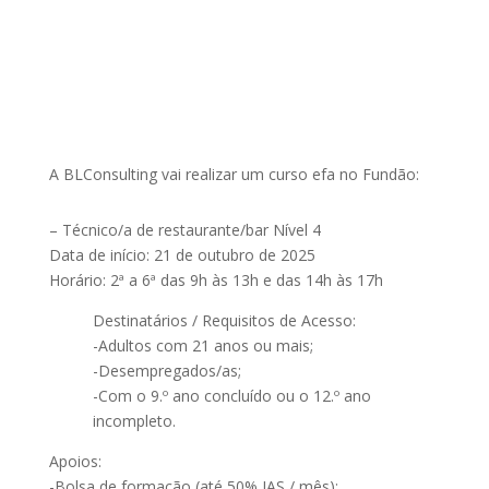
A BLConsulting vai realizar um curso efa no Fundão:
– Técnico/a de restaurante/bar Nível 4
Data de início: 21 de outubro de 2025
Horário: 2ª a 6ª das 9h às 13h e das 14h às 17h
Destinatários / Requisitos de Acesso:
-Adultos com 21 anos ou mais;
-Desempregados/as;
-Com o 9.º ano concluído ou o 12.º ano
incompleto.
Apoios:
-Bolsa de formação (até 50% IAS / mês);