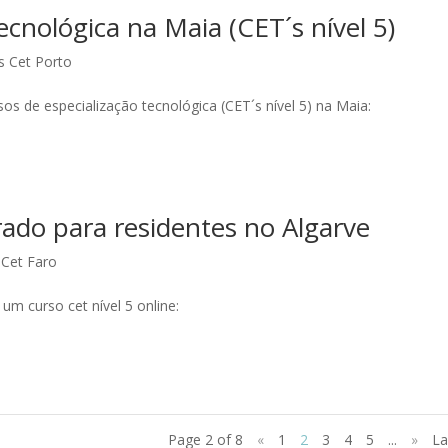
ecnológica na Maia (CET´s nível 5)
s Cet Porto
os de especialização tecnológica (CET´s nível 5) na Maia:
ado para residentes no Algarve
 Cet Faro
um curso cet nível 5 online:
Page 2 of 8
«
1
2
3
4
5
...
»
La