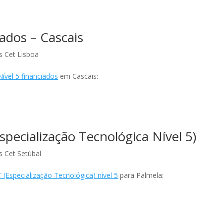
ados – Cascais
s Cet Lisboa
ível 5 financiados
em Cascais:
pecialização Tecnológica Nível 5)
s Cet Setúbal
 (Especialização Tecnológica) nível 5
para Palmela: