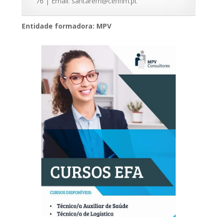
76 | Email: santarem@cenfim.pt
Entidade formadora: MPV