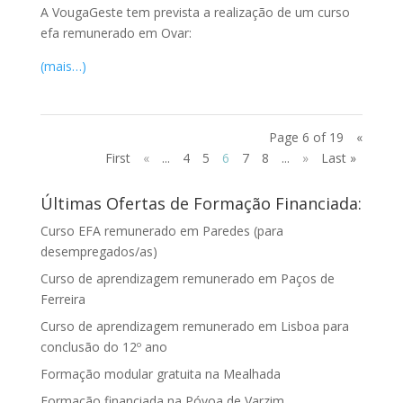
A VougaGeste tem prevista a realização de um curso
efa remunerado em Ovar:
(mais…)
Page 6 of 19
«
First
«
...
4
5
6
7
8
...
»
Last »
Últimas Ofertas de Formação Financiada:
Curso EFA remunerado em Paredes (para
desempregados/as)
Curso de aprendizagem remunerado em Paços de
Ferreira
Curso de aprendizagem remunerado em Lisboa para
conclusão do 12º ano
Formação modular gratuita na Mealhada
Formação financiada na Póvoa de Varzim