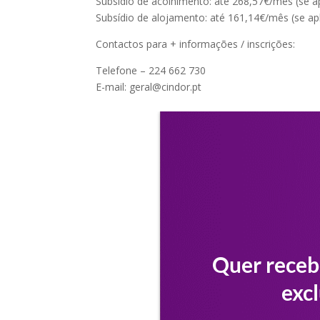
Subsídio de acolhimento: até 268,57€/mês (se ap
Subsídio de alojamento: até 161,14€/mês (se apl
Contactos para + informações / inscrições:
Telefone – 224 662 730
E-mail: geral@cindor.pt