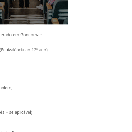
munerado em Gondomar:
(Equivalência ao 12º ano)
mpleto;
s – se aplicável)