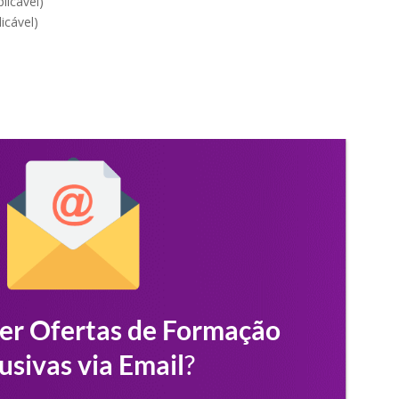
licável)
icável)