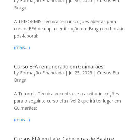
by
Formação Financiada
|
Jul 30, 2025
|
Cursos Efa
Braga
A TRIFORMIS Técnica tem inscrições abertas para
cursos EFA de dupla certificação em Braga em horário
pós-laboral:
(mais…)
Curso EFA remunerado em Guimarães
by
Formação Financiada
|
Jul 25, 2025
|
Cursos Efa
Braga
A Triformis Técnica encontra-se a aceitar inscrições
para o seguinte curso efa nível 2 que irá ter lugar em
Guimarães:
(mais…)
Cursos EFA em Fafe, Cabeceiras de Basto e