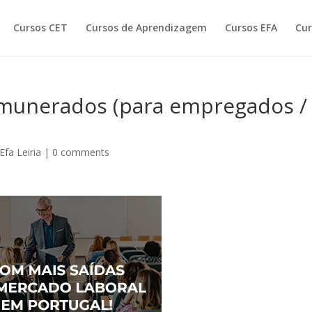
Cursos CET
Cursos de Aprendizagem
Cursos EFA
Cur
remunerados (para empregados /
Efa Leiria
|
0 comments