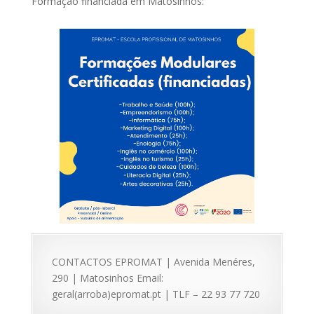
Formação financiada em Matosinhos:
CONTACTOS EPROMAT | Avenida Menéres,
290 | Matosinhos Email:
geral(arroba)epromat.pt | TLF – 22 93 77 720