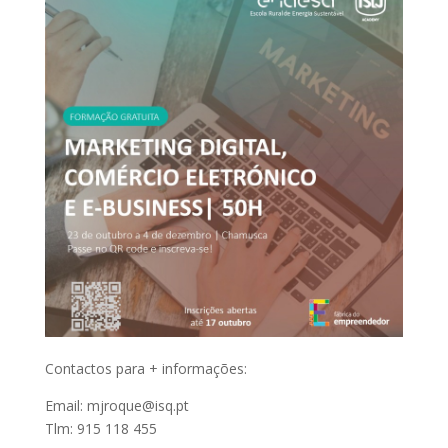
Contactos para + informações:
Email: mjroque@isq.pt
Tlm: 915 118 455