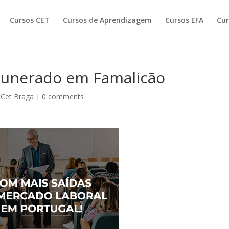
Cursos CET
Cursos de Aprendizagem
Cursos EFA
Cur
munerado em Famalicão
 Cet Braga
|
0 comments