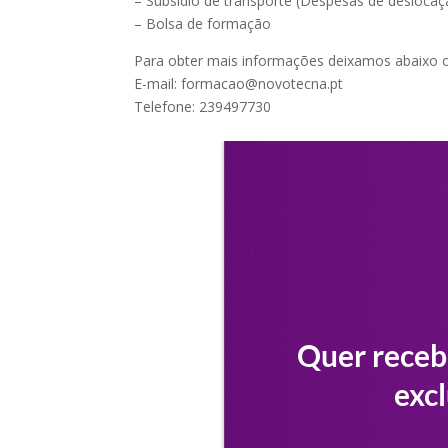
– Subsídio de transporte (Despesas de deslocaç
– Bolsa de formação
Para obter mais informações deixamos abaixo
E-mail: formacao@novotecna.pt
Telefone: 239497730