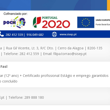
| Rua Gil Vicente, Lt. 3, R/C Dto. | Cerro da Alagoa | 8200-135
| Telefone: 282 412 559 | Email: filipa.torrao@sisep.pt
Fasl
lar (12º ano) + Certificado profissional Estágio e emprego garantido
o concluído
l.pt | Telefone: 289 888 180