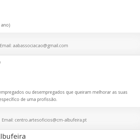
 ano)
Email: aabassociacao@gmail.com
a
s, empregados ou desempregados que queiram melhorar as suas
specífico de uma profissão.
ail: centro.artesoficios@cm-albufeira.pt
lbufeira