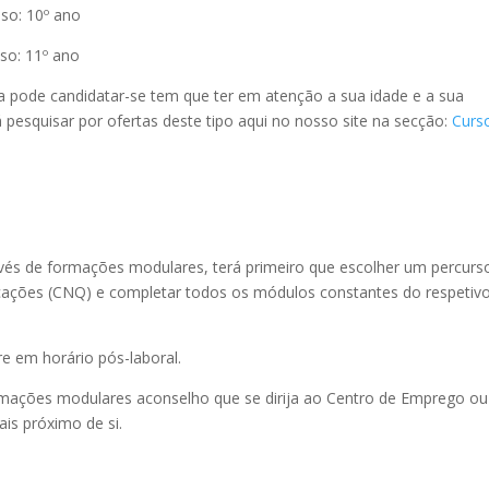
so: 10º ano
so: 11º ano
fa pode candidatar-se tem que ter em atenção a sua idade e a sua
pesquisar por ofertas deste tipo aqui no nosso site na secção:
Curs
vés de formações modulares, terá primeiro que escolher um percurs
ficações (CNQ) e completar todos os módulos constantes do respetiv
e em horário pós-laboral.
rmações modulares aconselho que se dirija ao Centro de Emprego ou
is próximo de si.