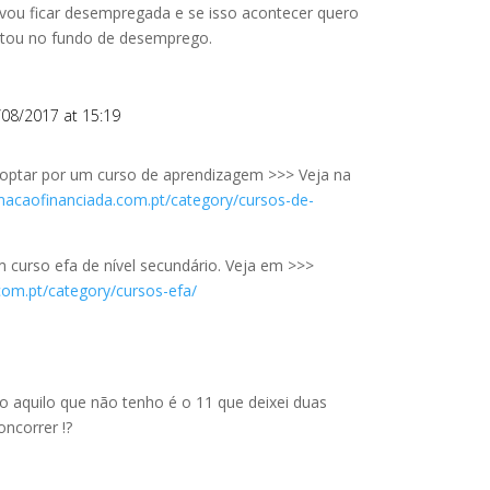
vou ficar desempregada e se isso acontecer quero
estou no fundo de desemprego.
/08/2017 at 15:19
 optar por um curso de aprendizagem >>> Veja na
macaofinanciada.com.pt/category/cursos-de-
m curso efa de nível secundário. Veja em >>>
com.pt/category/cursos-efa/
do aquilo que não tenho é o 11 que deixei duas
oncorrer !?