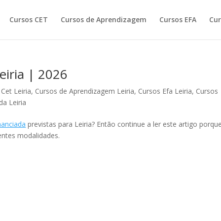
Cursos CET
Cursos de Aprendizagem
Cursos EFA
Cur
iria | 2026
Cet Leiria
,
Cursos de Aprendizagem Leiria
,
Cursos Efa Leiria
,
Cursos
a Leiria
nanciada
previstas para Leiria? Então continue a ler este artigo porque
entes modalidades.