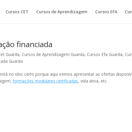
Cursos CET
Cursos de Aprendizagem
Cursos EFA
Cur
ação financiada
Cet Guarda
,
Cursos de Aprendizagem Guarda
,
Cursos Efa Guarda
,
Cur
cada Guarda
tá no sítio certo porque aqui iremos apresentar as ofertas disponív
izagem,
formações modulares certificadas
, vida ativa, etc.