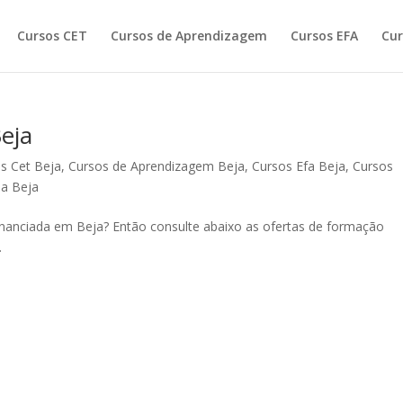
Cursos CET
Cursos de Aprendizagem
Cursos EFA
Cur
eja
s Cet Beja
,
Cursos de Aprendizagem Beja
,
Cursos Efa Beja
,
Cursos
da Beja
inanciada em Beja? Então consulte abaixo as ofertas de formação
.