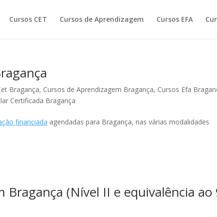
Cursos CET
Cursos de Aprendizagem
Cursos EFA
Cur
Bragança
Cet Bragança
,
Cursos de Aprendizagem Bragança
,
Cursos Efa Bragan
r Certificada Bragança
ção financiada
agendadas para Bragança, nas várias modalidades
Bragança (Nível II e equivalência ao 