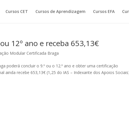
Cursos CET
Cursos de Aprendizagem
Cursos EFA
Cur
 ou 12º ano e receba 653,13€
ção Modular Certificada Braga
ga poderá concluir o 9.º ou o 12.º ano e obter uma certificação
nal ainda recebe 653,13€ (1,25 do IAS – Indexante dos Apoios Sociais)