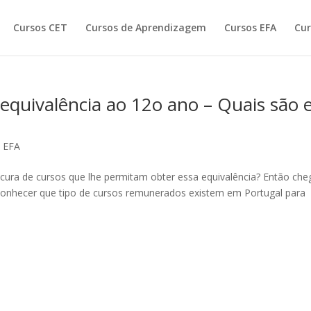
Cursos CET
Cursos de Aprendizagem
Cursos EFA
Cur
quivalência ao 12o ano – Quais são 
 EFA
cura de cursos que lhe permitam obter essa equivalência? Então ch
 conhecer que tipo de cursos remunerados existem em Portugal para