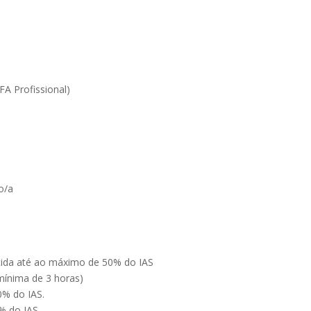
FA Profissional)
o/a
stida até ao máximo de 50% do IAS
 mínima de 3 horas)
0% do IAS.
% do IAS.