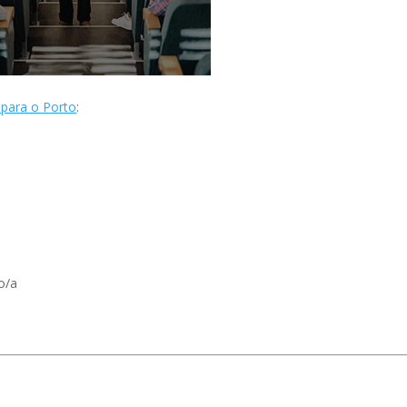
 para o Porto
:
o/a