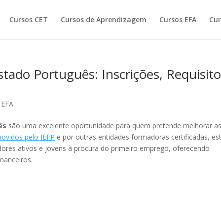
Cursos CET
Cursos de Aprendizagem
Cursos EFA
Cur
stado Português: Inscrições, Requisit
 EFA
ês
são uma excelente oportunidade para quem pretende melhorar a
ovidos pelo IEFP
e por outras entidades formadoras certificadas, es
ores ativos e jovens à procura do primeiro emprego, oferecendo
nanceiros.