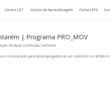
Cursos CET
Cursos de Aprendizagem
Cursos EFA
Cur
antarém | Programa PRO_MOV
ação Modular Certificada Santarém
te curso remunerado para desempregados/as em Santarém no âmbito 