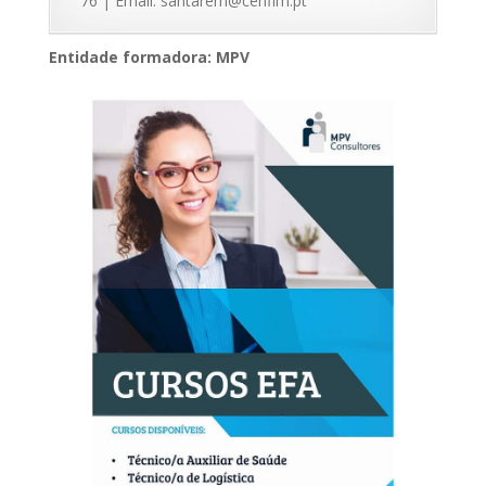
76 | Email: santarem@cenfim.pt
Entidade formadora: MPV